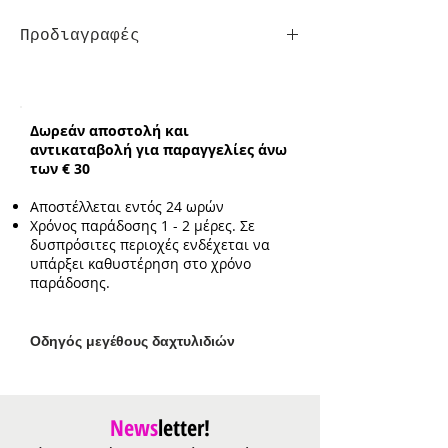
Προδιαγραφές
Συνολικό ενδεικτικό μήκος
αλυσίδας:
42cm με επιπλέον
προέκταση 5cm
Δωρεάν αποστολή και
Ενδεικτικό μέγεθος
αντικαταβολή για παραγγελίες άνω
μενταγιόν:
1.5cm*2.5cm
των € 30
Αποστέλλεται εντός 24 ωρών
Χρόνος παράδοσης 1 - 2 μέρες. Σε
δυσπρόσιτες περιοχές ενδέχεται να
υπάρξει καθυστέρηση στο χρόνο
παράδοσης.
Ο
δηγός μεγέθους δαχτυλιδιών
News
letter!