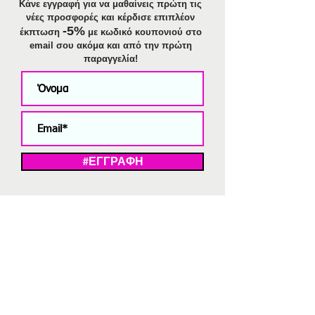
Κάνε εγγραφή για να μαθαίνεις πρώτη τις
νέες προσφορές και κέρδισε επιπλέον
-5%
έκπτωση
με κωδικό κουπονιού στο
email σου ακόμα και από την πρώτη
παραγγελία!
#ΕΓΓΡΑΦΗ
ΜΕ ΤΗΝ ΕΓΓΡΑΦΗ ΣΑΣ ΑΠΟΔΕΧΕΣΤΕ ΤΗ ΔΗΛΩΣΗ ΑΠΟΡΡΗΤΟΥ
ΜΑΣ.
Διαγραφή από το newsletter
V
Strassaki
Ατσάλινα κοσμήματα