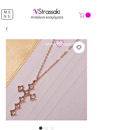
ΔΩΡΕΑΝ ΑΠΟΣΤΟΛΗ ΑΝΩ ΤΩΝ 39 €
V
Strassaki
ME
NU
Ατσάλινα κοσμήματα