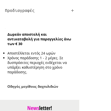
Προδιαγραφές
Συνολικό ενδεικτικό μήκος
αλυσίδας:
38cm με επιπλέον
προέκταση 3cm
Δωρεάν αποστολή και
Ενδεικτικό μέγεθος
αντικαταβολή για παραγγελίες άνω
μενταγιόν:
1.4cm
των € 30
Αποστέλλεται εντός 24 ωρών
Χρόνος παράδοσης 1 - 2 μέρες. Σε
δυσπρόσιτες περιοχές ενδέχεται να
υπάρξει καθυστέρηση στο χρόνο
παράδοσης.
Ο
δηγός μεγέθους δαχτυλιδιών
News
letter!