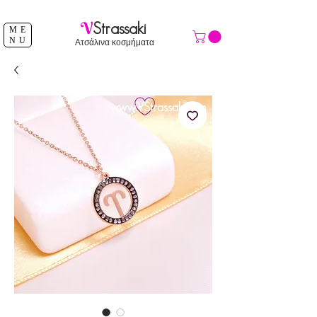
ΔΩΡΕΑΝ ΑΠΟΣΤΟΛΗ ΑΝΩ ΤΩΝ 39 €
V
Strassaki
ME
NU
Ατσάλινα κοσμήματα