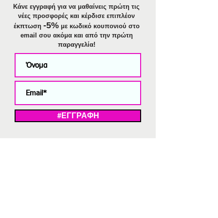
Κάνε εγγραφή για να μαθαίνεις πρώτη τις
νέες προσφορές και κέρδισε επιπλέον
-5%
έκπτωση
με κωδικό κουπονιού στο
email σου ακόμα και από την πρώτη
παραγγελία!
#ΕΓΓΡΑΦΗ
ΜΕ ΤΗΝ ΕΓΓΡΑΦΗ ΣΑΣ ΑΠΟΔΕΧΕΣΤΕ ΤΗ ΔΗΛΩΣΗ ΑΠΟΡΡΗΤΟΥ
ΜΑΣ.
Διαγραφή από το newsletter
V
Strassaki
Ατσάλινα κοσμήματα