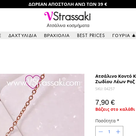
ΔΩΡΕΑΝ ΑΠΟΣΤΟΛΗ ΑΝΩ ΤΩΝ 39 €
V
Strassaki
Ατσάλινα κοσμήματα
Ε
ΔΑΧΤΥΛΙΔΙΑ
ΒΡΑΧΙΟΛΙΑ
BEST PRICES
ΓΟΥΡΙΑ 
Ατσάλινο Κοντό Κ
Ζωδίου Λέων Ροζ 
SKU: 04257
Τιμή
7,90 €
Βάζεις στο καλάθι 
Ποσότητα
*