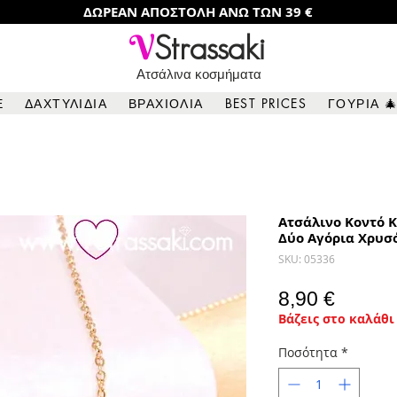
ΔΩΡΕΑΝ ΑΠΟΣΤΟΛΗ ΑΝΩ ΤΩΝ 39 €
V
Strassaki
Ατσάλινα κοσμήματα
Ε
ΔΑΧΤΥΛΙΔΙΑ
ΒΡΑΧΙΟΛΙΑ
BEST PRICES
ΓΟΥΡΙΑ 
Ατσάλινο Κοντό Κ
Δύο Αγόρια Χρυσ
SKU: 05336
Τιμή
8,90 €
Βάζεις στο καλάθι 
Ποσότητα
*