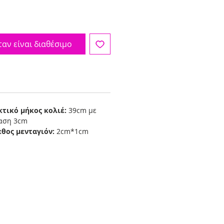
αν είναι διαθέσιμο
κτικό μήκος κολιέ:
39cm με
ταση 3cm
εθος μενταγιόν:
2cm*1cm