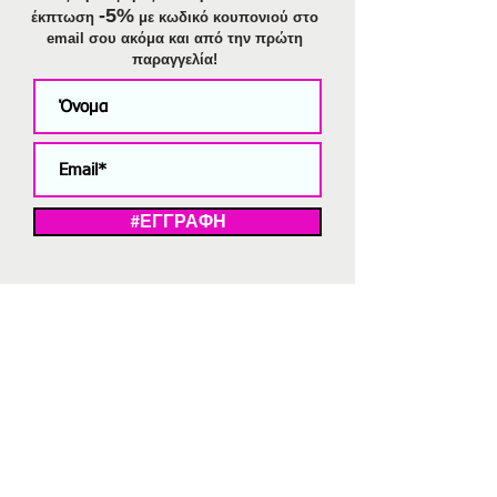
-5%
έκπτωση
με κωδικό κουπονιού στο
email σου ακόμα και από την πρώτη
παραγγελία!
#ΕΓΓΡΑΦΗ
ΜΕ ΤΗΝ ΕΓΓΡΑΦΗ ΣΑΣ ΑΠΟΔΕΧΕΣΤΕ ΤΗ ΔΗΛΩΣΗ ΑΠΟΡΡΗΤΟΥ
ΜΑΣ.
Διαγραφή από το newsletter
V
Strassaki
Ατσάλινα κοσμήματα
332 αξιολογήσεις