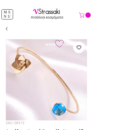
ΔΩΡΕΑΝ ΑΠΟΣΤΟΛΗ ΑΝΩ ΤΩΝ 39 €
V
Strassaki
ME
NU
Ατσάλινα κοσμήματα
SKU: 06513