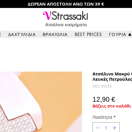
ΔΩΡΕΑΝ ΑΠΟΣΤΟΛΗ ΑΝΩ ΤΩΝ 39 €
V
Strassaki
Ατσάλινα κοσμήματα
Ε
ΔΑΧΤΥΛΙΔΙΑ
ΒΡΑΧΙΟΛΙΑ
BEST PRICES
ΓΟΥΡΙΑ 
Ατσάλινο Μακρύ 
Λευκές Πετρούλες
SKU: 05554
Τιμή
12,90 €
Βάζεις στο καλάθι 
Ποσότητα
*