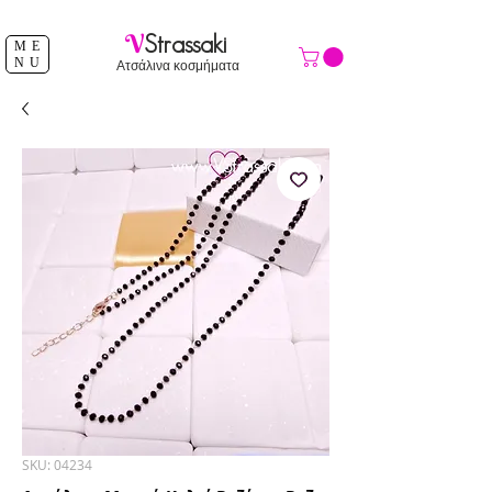
ΔΩΡΕΑΝ ΑΠΟΣΤΟΛΗ ΑΝΩ ΤΩΝ 39 €
V
Strassaki
ME
NU
Ατσάλινα κοσμήματα
SKU: 04234