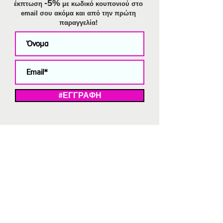
-5%
έκπτωση
με κωδικό κουπονιού στο
email σου ακόμα και από την πρώτη
παραγγελία!
#ΕΓΓΡΑΦΗ
ΜΕ ΤΗΝ ΕΓΓΡΑΦΗ ΣΑΣ ΑΠΟΔΕΧΕΣΤΕ ΤΗ ΔΗΛΩΣΗ ΑΠΟΡΡΗΤΟΥ
ΜΑΣ.
Διαγραφή από το newsletter
V
Strassaki
Ατσάλινα κοσμήματα
332 αξιολογήσεις