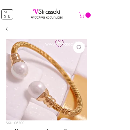
ΔΩΡΕΑΝ ΑΠΟΣΤΟΛΗ ΑΝΩ ΤΩΝ 39 €
V
Strassaki
ME
NU
Ατσάλινα κοσμήματα
SKU: 06200