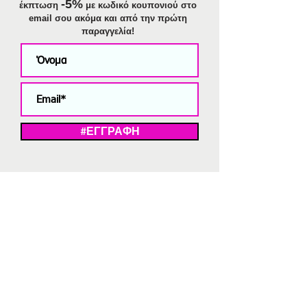
-5%
έκπτωση
με κωδικό κουπονιού στο
email σου ακόμα και από την πρώτη
παραγγελία!
#ΕΓΓΡΑΦΗ
ΜΕ ΤΗΝ ΕΓΓΡΑΦΗ ΣΑΣ ΑΠΟΔΕΧΕΣΤΕ ΤΗ ΔΗΛΩΣΗ ΑΠΟΡΡΗΤΟΥ
ΜΑΣ.
Διαγραφή από το newsletter
V
Strassaki
Ατσάλινα κοσμήματα
332 αξιολογήσεις