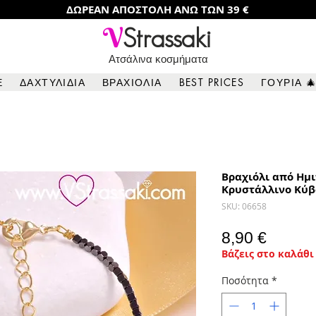
ΔΩΡΕΑΝ ΑΠΟΣΤΟΛΗ ΑΝΩ ΤΩΝ 39 €
V
Strassaki
Ατσάλινα κοσμήματα
Ε
ΔΑΧΤΥΛΙΔΙΑ
ΒΡΑΧΙΟΛΙΑ
BEST PRICES
ΓΟΥΡΙΑ 
Βραχιόλι από Ημι
Κρυστάλλινο Κύβ
SKU: 06658
Τιμή
8,90 €
Βάζεις στο καλάθι 
Ποσότητα
*