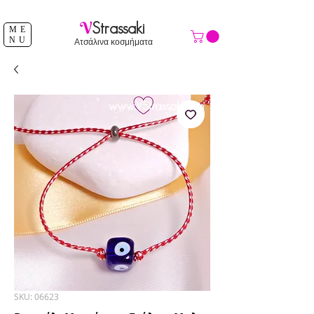
ΔΩΡΕΑΝ ΑΠΟΣΤΟΛΗ ΑΝΩ ΤΩΝ 39 €
V
Strassaki
ME
NU
Ατσάλινα κοσμήματα
SKU: 06623