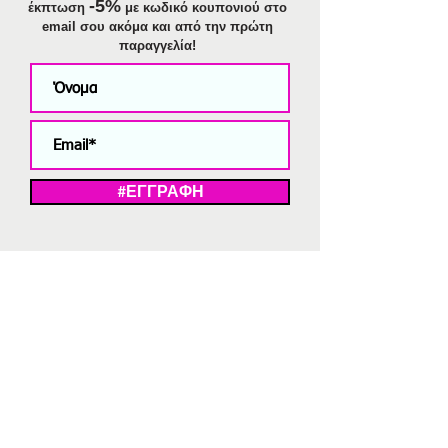
-5%
έκπτωση
με κωδικό κουπονιού στο
email σου ακόμα και από την πρώτη
παραγγελία!
#ΕΓΓΡΑΦΗ
ΜΕ ΤΗΝ ΕΓΓΡΑΦΗ ΣΑΣ ΑΠΟΔΕΧΕΣΤΕ ΤΗ ΔΗΛΩΣΗ ΑΠΟΡΡΗΤΟΥ
ΜΑΣ.
Διαγραφή από το newsletter
V
Strassaki
Ατσάλινα κοσμήματα
332 αξιολογήσεις