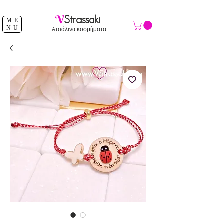
ΔΩΡΕΑΝ ΑΠΟΣΤΟΛΗ ΑΝΩ ΤΩΝ 39 €
V
Strassaki
ME
NU
Ατσάλινα κοσμήματα