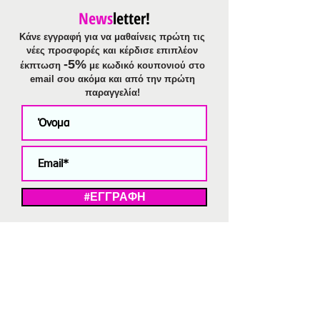
News
letter!
Κάνε εγγραφή για να μαθαίνεις πρώτη τις
νέες προσφορές και κέρδισε επιπλέον
-5%
έκπτωση
με κωδικό κουπονιού στο
email σου ακόμα και από την πρώτη
παραγγελία!
#ΕΓΓΡΑΦΗ
ΜΕ ΤΗΝ ΕΓΓΡΑΦΗ ΣΑΣ ΑΠΟΔΕΧΕΣΤΕ ΤΗ ΔΗΛΩΣΗ ΑΠΟΡΡΗΤΟΥ
ΜΑΣ.
Διαγραφή από το newsletter
V
Strassaki