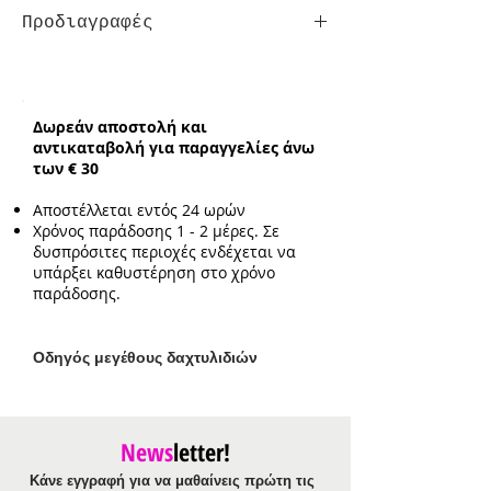
Προδιαγραφές
Βραχιόλι:
ατσάλι, κρύσταλλα,
αιματίτης, μαργαριτάρι καλλιέργειας,
ορείχαλκος
Δωρεάν αποστολή και
Ενδεικτικό μήκος:
16cm με επιπλέον
αντικαταβολή για παραγγελίες άνω
προέκταση 3cm
των € 30
Ενδεικτικό μέγεθος στοιχείου:
0.6cm
Αποστέλλεται εντός 24 ωρών
Χρόνος παράδοσης 1 - 2 μέρες. Σε
δυσπρόσιτες περιοχές ενδέχεται να
υπάρξει καθυστέρηση στο χρόνο
παράδοσης.
Ο
δηγός μεγέθους δαχτυλιδιών
News
letter!
Κάνε εγγραφή για να μαθαίνεις πρώτη τις