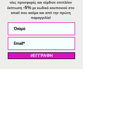
νέες προσφορές και κέρδισε επιπλέον
-5%
έκπτωση
με κωδικό κουπονιού στο
email σου ακόμα και από την πρώτη
παραγγελία!
#ΕΓΓΡΑΦΗ
ΜΕ ΤΗΝ ΕΓΓΡΑΦΗ ΣΑΣ ΑΠΟΔΕΧΕΣΤΕ ΤΗ ΔΗΛΩΣΗ ΑΠΟΡΡΗΤΟΥ
ΜΑΣ.
Διαγραφή από το newsletter
V
Strassaki
Ατσάλινα κοσμήματα