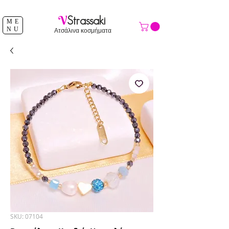
ΔΩΡΕΑΝ ΑΠΟΣΤΟΛΗ ΑΝΩ ΤΩΝ 39 €
V
Strassaki
ME
NU
Ατσάλινα κοσμήματα
SKU: 07104