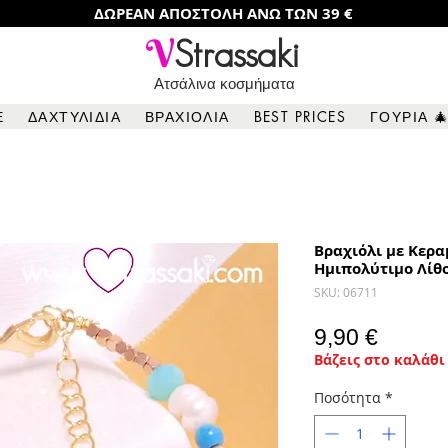
ΔΩΡΕΑΝ ΑΠΟΣΤΟΛΗ ΑΝΩ ΤΩΝ 39 €
V
Strassaki
Ατσάλινα κοσμήματα
Ε
ΔΑΧΤΥΛΙΔΙΑ
ΒΡΑΧΙΟΛΙΑ
BEST PRICES
ΓΟΥΡΙΑ 
Βραχιόλι με Κερα
Ημιπολύτιμο Λίθο
SKU: 06711
Τιμή
9,90 €
Βάζεις στο καλάθι 
Ποσότητα
*