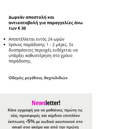
Βραχιόλι:
ατσάλι, κρύσταλλα,
ορείχαλκος
Ενδεικτικό μήκος:
17cm με επιπλέον
Δωρεάν αποστολή και
προέκταση 3cm
αντικαταβολή για παραγγελίες άνω
Ενδεικτικό μέγεθος στοιχείου:
1cm
των € 30
Αποστέλλεται εντός 24 ωρών
Χρόνος παράδοσης 1 - 2 μέρες. Σε
δυσπρόσιτες περιοχές ενδέχεται να
υπάρξει καθυστέρηση στο χρόνο
παράδοσης.
Ο
δηγός μεγέθους δαχτυλιδιών
News
letter!
Κάνε εγγραφή για να μαθαίνεις πρώτη τις
νέες προσφορές και κέρδισε επιπλέον
-5%
έκπτωση
με κωδικό κουπονιού στο
email σου ακόμα και από την πρώτη