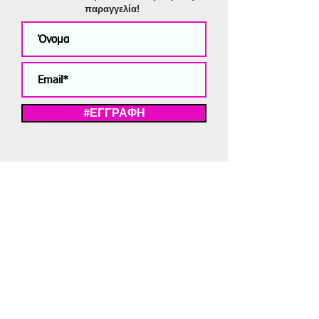
παραγγελία!
#ΕΓΓΡΑΦΗ
ΜΕ ΤΗΝ ΕΓΓΡΑΦΗ ΣΑΣ ΑΠΟΔΕΧΕΣΤΕ ΤΗ ΔΗΛΩΣΗ ΑΠΟΡΡΗΤΟΥ
ΜΑΣ.
Διαγραφή από το newsletter
V
Strassaki
Ατσάλινα κοσμήματα
332 αξιολογήσεις
5,0