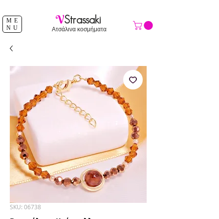
ΔΩΡΕΑΝ ΑΠΟΣΤΟΛΗ ΑΝΩ ΤΩΝ 39 €
V
Strassaki
ME
NU
Ατσάλινα κοσμήματα
SKU: 06738