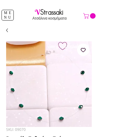
ΔΩΡΕΑΝ ΑΠΟΣΤΟΛΗ ΑΝΩ ΤΩΝ 39 €
V
Strassaki
ME
NU
Ατσάλινα κοσμήματα
SKU: 09070