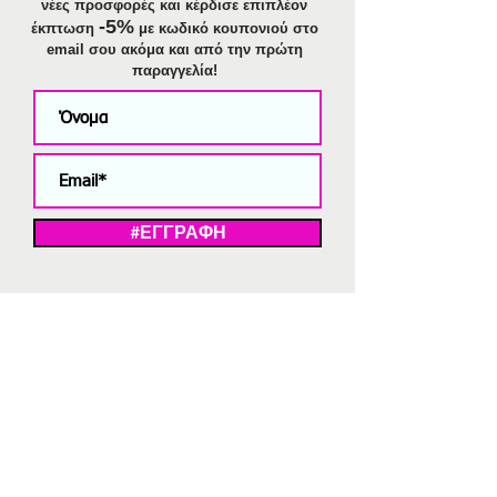
νέες προσφορές και κέρδισε επιπλέον
-5%
έκπτωση
με κωδικό κουπονιού στο
email σου ακόμα και από την πρώτη
παραγγελία!
#ΕΓΓΡΑΦΗ
ΜΕ ΤΗΝ ΕΓΓΡΑΦΗ ΣΑΣ ΑΠΟΔΕΧΕΣΤΕ ΤΗ ΔΗΛΩΣΗ ΑΠΟΡΡΗΤΟΥ
ΜΑΣ.
Διαγραφή από το newsletter
V
Strassaki
Ατσάλινα κοσμήματα
332 αξιολογήσεις