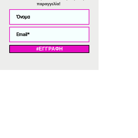
παραγγελία!
#ΕΓΓΡΑΦΗ
ΜΕ ΤΗΝ ΕΓΓΡΑΦΗ ΣΑΣ ΑΠΟΔΕΧΕΣΤΕ ΤΗ ΔΗΛΩΣΗ ΑΠΟΡΡΗΤΟΥ
ΜΑΣ.
Διαγραφή από το newsletter
V
Strassaki
Ατσάλινα κοσμήματα
332 αξιολογήσεις
5,0