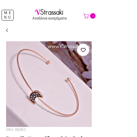
ΔΩΡΕΑΝ ΑΠΟΣΤΟΛΗ ΑΝΩ ΤΩΝ 39 €
V
Strassaki
ME
NU
Ατσάλινα κοσμήματα
SKU: 06062