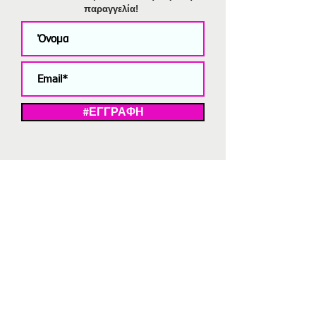
παραγγελία!
#ΕΓΓΡΑΦΗ
ΜΕ ΤΗΝ ΕΓΓΡΑΦΗ ΣΑΣ ΑΠΟΔΕΧΕΣΤΕ ΤΗ ΔΗΛΩΣΗ ΑΠΟΡΡΗΤΟΥ
ΜΑΣ.
Διαγραφή από το newsletter
V
Strassaki
Ατσάλινα κοσμήματα
332 αξιολογήσεις
5,0