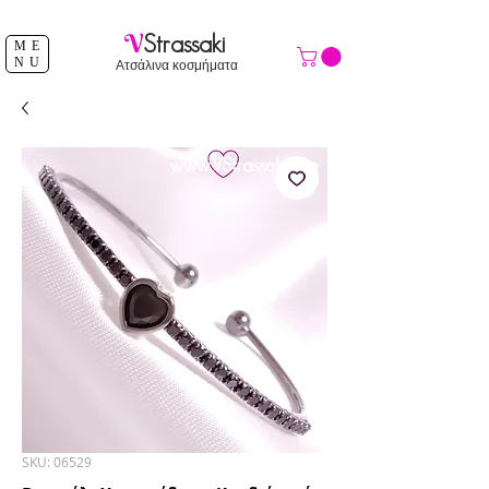
ΔΩΡΕΑΝ ΑΠΟΣΤΟΛΗ ΑΝΩ ΤΩΝ 39 €
V
Strassaki
ME
NU
Ατσάλινα κοσμήματα
SKU: 06529