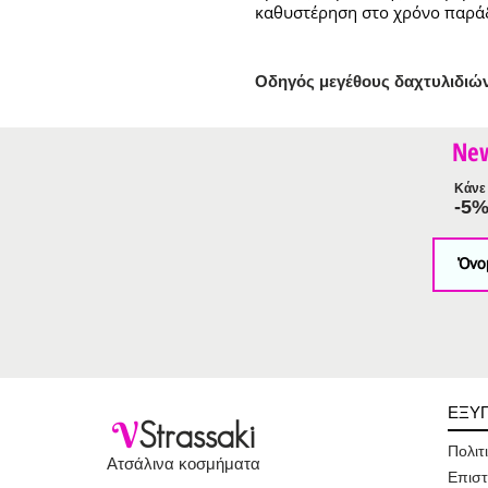
καθυστέρηση στο χρόνο παρά
Ο
δηγός μεγέθους δαχτυλιδιώ
Ne
Κάνε 
-5
ΕΞΥ
V
Strassaki
Πολιτ
Ατσάλινα κοσμήματα
Επιστ