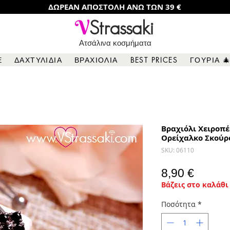
ΔΩΡΕΑΝ ΑΠΟΣΤΟΛΗ ΑΝΩ ΤΩΝ 39 €
V
Strassaki
Ατσάλινα κοσμήματα
Ε
ΔΑΧΤΥΛΙΔΙΑ
ΒΡΑΧΙΟΛΙΑ
BEST PRICES
ΓΟΥΡΙΑ 
Βραχιόλι Χειροπέ
Ορείχαλκο Σκούρ
SKU: 06110
Τιμή
8,90 €
Βάζεις στο καλάθι 
Ποσότητα
*