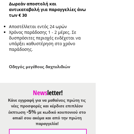
Δωρεάν αποστολή και
Ενδεικτικό μήκος:
30cm
αντικαταβολή για παραγγελίες άνω
Ενδεικτικό μέγεθος
των € 30
διακοσμητικού:
5cm*5cm
Αποστέλλεται εντός 24 ωρών
Χρόνος παράδοσης 1 - 2 μέρες. Σε
δυσπρόσιτες περιοχές ενδέχεται να
υπάρξει καθυστέρηση στο χρόνο
παράδοσης.
Ο
δηγός μεγέθους δαχτυλιδιών
News
letter!
Κάνε εγγραφή για να μαθαίνεις πρώτη τις
νέες προσφορές και κέρδισε επιπλέον
-5%
έκπτωση
με κωδικό κουπονιού στο
email σου ακόμα και από την πρώτη
παραγγελία!