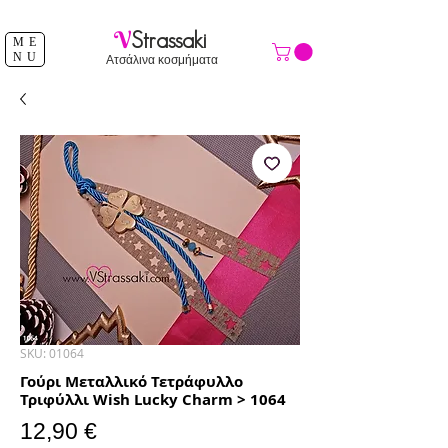
ΔΩΡΕΑΝ ΑΠΟΣΤΟΛΗ ΑΝΩ ΤΩΝ 39 €
V
Strassaki
ME
NU
Ατσάλινα κοσμήματα
SKU: 01064
Γούρι Μεταλλικό Τετράφυλλο
Τριφύλλι Wish Lucky Charm > 1064
Τιμή
12,90 €