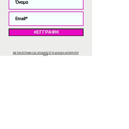
#ΕΓΓΡΑΦΗ
ΜΕ ΤΗΝ ΕΓΓΡΑΦΗ ΣΑΣ ΑΠΟΔΕΧΕΣΤΕ ΤΗ ΔΗΛΩΣΗ ΑΠΟΡΡΗΤΟΥ
ΜΑΣ.
Διαγραφή από το newsletter
V
Strassaki
Ατσάλινα κοσμήματα
332 αξιολογήσεις
5,0
Αξιολογήστε μας