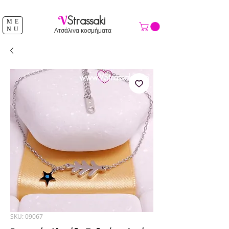
ΔΩΡΕΑΝ ΑΠΟΣΤΟΛΗ ΑΝΩ ΤΩΝ 39 €
V
Strassaki
ME
NU
Ατσάλινα κοσμήματα
SKU: 09067