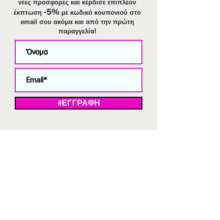
νέες προσφορές και κέρδισε επιπλέον
-5%
έκπτωση
με κωδικό κουπονιού στο
email σου ακόμα και από την πρώτη
παραγγελία!
#ΕΓΓΡΑΦΗ
ΜΕ ΤΗΝ ΕΓΓΡΑΦΗ ΣΑΣ ΑΠΟΔΕΧΕΣΤΕ ΤΗ ΔΗΛΩΣΗ ΑΠΟΡΡΗΤΟΥ
ΜΑΣ.
Διαγραφή από το newsletter
V
Strassaki
Ατσάλινα κοσμήματα
332 αξιολογήσεις