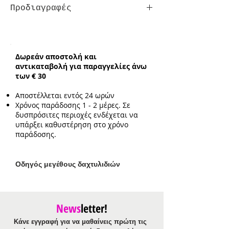
Προδιαγραφές
Κούμπωμα:
με προέκταση αλυσίδα
Ενδεικτικό μήκος:
21cm με επιπλέον
προέκταση 3cm
Δωρεάν αποστολή και
Ενδεικτικό μέγεθος στοιχείου:
αντικαταβολή για παραγγελίες άνω
1.6cm*0.9cm
των € 30
Αποστέλλεται εντός 24 ωρών
Χρόνος παράδοσης 1 - 2 μέρες. Σε
δυσπρόσιτες περιοχές ενδέχεται να
υπάρξει καθυστέρηση στο χρόνο
παράδοσης.
Ο
δηγός μεγέθους δαχτυλιδιών
News
letter!
Κάνε εγγραφή για να μαθαίνεις πρώτη τις