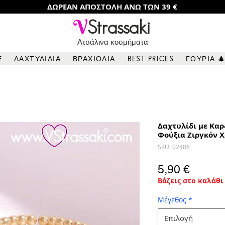
ΔΩΡΕΑΝ ΑΠΟΣΤΟΛΗ ΑΝΩ ΤΩΝ 39 €
V
Strassaki
Ατσάλινα κοσμήματα
Ε
ΔΑΧΤΥΛΙΔΙΑ
ΒΡΑΧΙΟΛΙΑ
BEST PRICES
ΓΟΥΡΙΑ 
Δαχτυλίδι με Καρ
Φούξια Ζιργκόν 
SKU: 02486
Τιμή
5,90 €
Βάζεις στο καλάθι 
Μέγεθος
*
Επιλογή