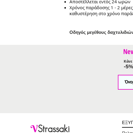
Αποστέλλεται εντός 24 ωρών
Χρόνος παράδοσης 1 - 2 μέρες
καθυστέρηση στο χρόνο παρά
Ο
δηγός μεγέθους δαχτυλιδιώ
Ne
Κάνε 
-5
ΕΞΥ
V
Strassaki