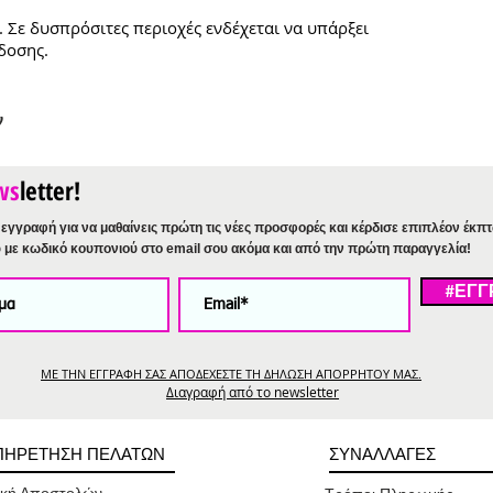
. Σε δυσπρόσιτες περιοχές ενδέχεται να υπάρξει
δοσης.
ν
ws
letter!
εγγραφή για να μαθαίνεις πρώτη τις νέες προσφορές και κέρδισε επιπλέον έκπ
%
με κωδικό κουπονιού στο email σου ακόμα και από την πρώτη παραγγελία!
#ΕΓΓ
ΜΕ ΤΗΝ ΕΓΓΡΑΦΗ ΣΑΣ ΑΠΟΔΕΧΕΣΤΕ ΤΗ ΔΗΛΩΣΗ ΑΠΟΡΡΗΤΟΥ ΜΑΣ.
Διαγραφή από το newsletter
ΠΗΡΕΤΗΣΗ ΠΕΛΑΤΩΝ
ΣΥΝΑΛΛΑΓΕΣ