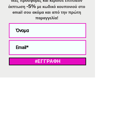
νέες προσφορές και κέρδισε επιπλέον
-5%
έκπτωση
με κωδικό κουπονιού στο
email σου ακόμα και από την πρώτη
παραγγελία!
#ΕΓΓΡΑΦΗ
ΜΕ ΤΗΝ ΕΓΓΡΑΦΗ ΣΑΣ ΑΠΟΔΕΧΕΣΤΕ ΤΗ ΔΗΛΩΣΗ ΑΠΟΡΡΗΤΟΥ
ΜΑΣ.
Διαγραφή από το newsletter
V
Strassaki
Ατσάλινα κοσμήματα
332 αξιολογήσεις