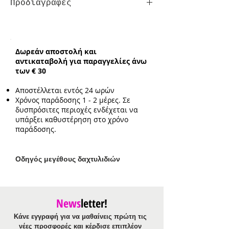
Προδιαγραφές
Κολιέ πλακέ αλυσίδα φίδι:
ενδεικτικό μήκος αλυσίδας 43cm
Ενδεικτικό μέγεθος
Δωρεάν αποστολή και
στοιχείου:
1.3cm
αντικαταβολή για παραγγελίες άνω
των € 30
Αποστέλλεται εντός 24 ωρών
Χρόνος παράδοσης 1 - 2 μέρες. Σε
δυσπρόσιτες περιοχές ενδέχεται να
υπάρξει καθυστέρηση στο χρόνο
παράδοσης.
Ο
δηγός μεγέθους δαχτυλιδιών
News
letter!
Κάνε εγγραφή για να μαθαίνεις πρώτη τις
νέες προσφορές και κέρδισε επιπλέον