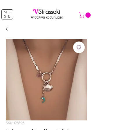
ΔΩΡΕΑΝ ΑΠΟΣΤΟΛΗ ΑΝΩ ΤΩΝ 39 €
V
Strassaki
ME
NU
Ατσάλινα κοσμήματα
SKU: 05896