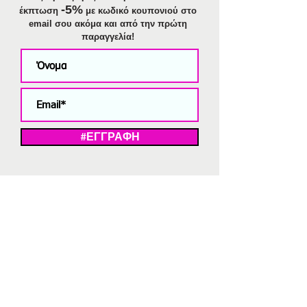
-5%
έκπτωση
με κωδικό κουπονιού στο
email σου ακόμα και από την πρώτη
παραγγελία!
#ΕΓΓΡΑΦΗ
ΜΕ ΤΗΝ ΕΓΓΡΑΦΗ ΣΑΣ ΑΠΟΔΕΧΕΣΤΕ ΤΗ ΔΗΛΩΣΗ ΑΠΟΡΡΗΤΟΥ
ΜΑΣ.
Διαγραφή από το newsletter
V
Strassaki
Ατσάλινα κοσμήματα
332 αξιολογήσεις