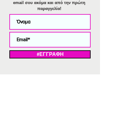
email σου ακόμα και από την πρώτη
παραγγελία!
#ΕΓΓΡΑΦΗ
ΜΕ ΤΗΝ ΕΓΓΡΑΦΗ ΣΑΣ ΑΠΟΔΕΧΕΣΤΕ ΤΗ ΔΗΛΩΣΗ ΑΠΟΡΡΗΤΟΥ
ΜΑΣ.
Διαγραφή από το newsletter
V
Strassaki
Ατσάλινα κοσμήματα
332 αξιολογήσεις
5,0