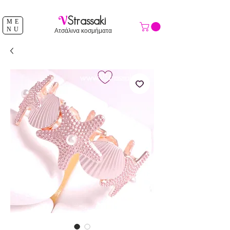
ΔΩΡΕΑΝ ΑΠΟΣΤΟΛΗ ΑΝΩ ΤΩΝ 39 €
V
Strassaki
ME
NU
Ατσάλινα κοσμήματα