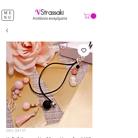
ΔΩΡΕΑΝ ΑΠΟΣΤΟΛΗ ΑΝΩ ΤΩΝ 39 €
V
Strassaki
ME
NU
Ατσάλινα κοσμήματα
SKU: 04137