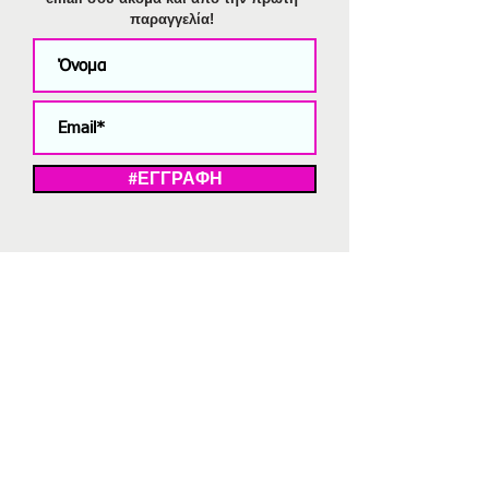
παραγγελία!
#ΕΓΓΡΑΦΗ
ΜΕ ΤΗΝ ΕΓΓΡΑΦΗ ΣΑΣ ΑΠΟΔΕΧΕΣΤΕ ΤΗ ΔΗΛΩΣΗ ΑΠΟΡΡΗΤΟΥ
ΜΑΣ.
Διαγραφή από το newsletter
V
Strassaki
Ατσάλινα κοσμήματα
332 αξιολογήσεις
5,0