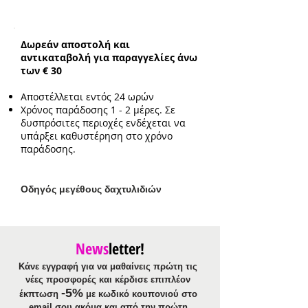
Συνολικό ενδεικτικό μήκος
κορδονιού:
84cm
Μήκος:
Ρυθμιζόμενο
Δωρεάν αποστολή και
Ενδεικτικό μήκος διακοσμητικών
αντικαταβολή για παραγγελίες άνω
μαζί με το φύλλο :
8cm
των € 30
Ενδεικτικό μήκος διακοσμητικών
μαζί με τη φούντα :
7cm
Αποστέλλεται εντός 24 ωρών
Ενδεικτικό μέγεθος cameo
Χρόνος παράδοσης 1 - 2 μέρες. Σε
:
1.5cm*2.5cm
δυσπρόσιτες περιοχές ενδέχεται να
υπάρξει καθυστέρηση στο χρόνο
παράδοσης.
Ο
δηγός μεγέθους δαχτυλιδιών
News
letter!
Κάνε εγγραφή για να μαθαίνεις πρώτη τις
νέες προσφορές και κέρδισε επιπλέον
-5%
έκπτωση
με κωδικό κουπονιού στο
email σου ακόμα και από την πρώτη