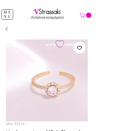
ΔΩΡΕΑΝ ΑΠΟΣΤΟΛΗ ΑΝΩ ΤΩΝ 39 €
V
Strassaki
ME
NU
Ατσάλινα κοσμήματα
SKU: 02516