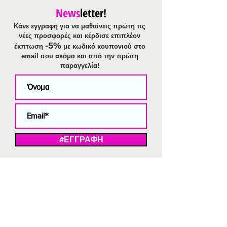
News
letter!
Κάνε εγγραφή για να μαθαίνεις πρώτη τις
νέες προσφορές και κέρδισε επιπλέον
-5%
έκπτωση
με κωδικό κουπονιού στο
email σου ακόμα και από την πρώτη
παραγγελία!
#ΕΓΓΡΑΦΗ
ΜΕ ΤΗΝ ΕΓΓΡΑΦΗ ΣΑΣ ΑΠΟΔΕΧΕΣΤΕ ΤΗ ΔΗΛΩΣΗ ΑΠΟΡΡΗΤΟΥ
ΜΑΣ.
Διαγραφή από το newsletter
V
Strassaki