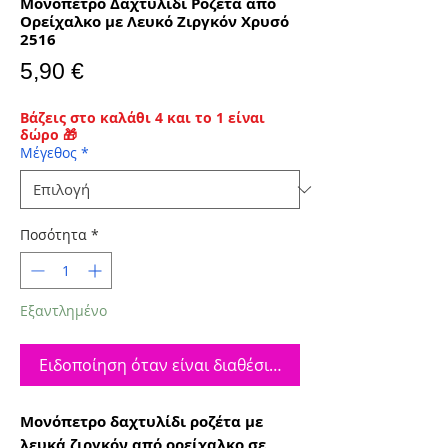
Μονόπετρο Δαχτυλίδι Ροζέτα από
Ορείχαλκο με Λευκό Ζιργκόν Χρυσό
2516
Τιμή
5,90 €
Βάζεις στο καλάθι 4 και το 1 είναι
δώρο 🎁
Μέγεθος
*
Ποσότητα
*
Εξαντλημένο
Ειδοποίηση όταν είναι διαθέσιμο
Μονόπετρο δαχτυλίδι ροζέτα με
λευκά ζιργκόν από ορείχαλκο σε