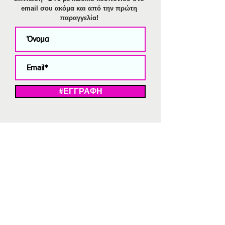
email σου ακόμα και από την πρώτη
παραγγελία!
#ΕΓΓΡΑΦΗ
ΜΕ ΤΗΝ ΕΓΓΡΑΦΗ ΣΑΣ ΑΠΟΔΕΧΕΣΤΕ ΤΗ ΔΗΛΩΣΗ ΑΠΟΡΡΗΤΟΥ
ΜΑΣ.
Διαγραφή από το newsletter
V
Strassaki
Ατσάλινα κοσμήματα
332 αξιολογήσεις
5,0