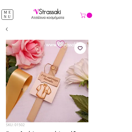
ΔΩΡΕΑΝ ΑΠΟΣΤΟΛΗ ΑΝΩ ΤΩΝ 39 €
V
Strassaki
ME
NU
Ατσάλινα κοσμήματα
SKU: 01502