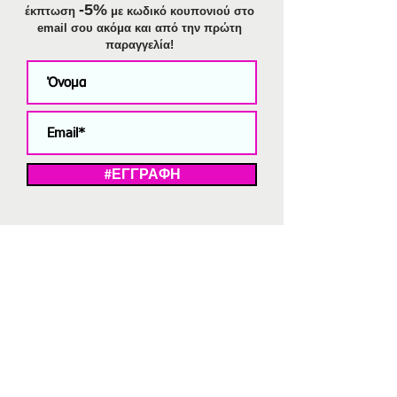
-5%
έκπτωση
με κωδικό κουπονιού στο
email σου ακόμα και από την πρώτη
παραγγελία!
#ΕΓΓΡΑΦΗ
ΜΕ ΤΗΝ ΕΓΓΡΑΦΗ ΣΑΣ ΑΠΟΔΕΧΕΣΤΕ ΤΗ ΔΗΛΩΣΗ ΑΠΟΡΡΗΤΟΥ
ΜΑΣ.
Διαγραφή από το newsletter
V
Strassaki
Ατσάλινα κοσμήματα
332 αξιολογήσεις