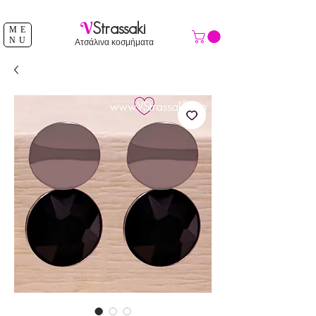
ΔΩΡΕΑΝ ΑΠΟΣΤΟΛΗ ΑΝΩ ΤΩΝ 39 €
V
Strassaki
ME
NU
Ατσάλινα κοσμήματα