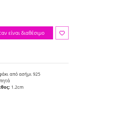
αν είναι διαθέσιμο
φάκι από ασήμι 925
πητά
εθος:
1.2cm