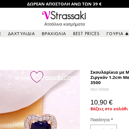
ΔΩΡΕΑΝ ΑΠΟΣΤΟΛΗ ΑΝΩ ΤΩΝ 39 €
V
Strassaki
Ατσάλινα κοσμήματα
Ε
ΔΑΧΤΥΛΙΔΙΑ
ΒΡΑΧΙΟΛΙΑ
BEST PRICES
ΓΟΥΡΙΑ 
Σκουλαρίκια με 
Ζιργκόν 1.2cm Μ
3500
SKU: 03500
Τιμή
10,90 €
Βάζεις στο καλάθι 
Ποσότητα
*