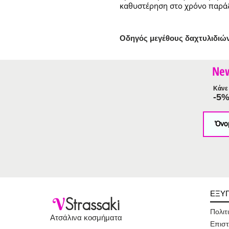
καθυστέρηση στο χρόνο παρά
Ο
δηγός μεγέθους δαχτυλιδιώ
Ne
Κάνε 
-5
ΕΞΥ
V
Strassaki
Πολιτ
Ατσάλινα κοσμήματα
Επιστ