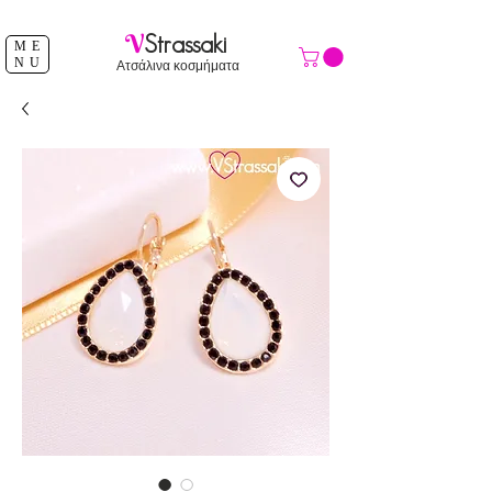
ΔΩΡΕΑΝ ΑΠΟΣΤΟΛΗ ΑΝΩ ΤΩΝ 39 €
V
Strassaki
ME
NU
Ατσάλινα κοσμήματα