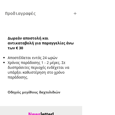
Προδιαγραφές
Σκουλαρίκια
Κούμπωμα:
Τρυπητά
Ενδεικτικό μέγεθος:
3cm
Δωρεάν αποστολή και
Ενδεικτικό μέγεθος
αντικαταβολή για παραγγελίες άνω
διακοσμητικού:
1.4cm*1.9cm
των € 30
Αποστέλλεται εντός 24 ωρών
Χρόνος παράδοσης 1 - 2 μέρες. Σε
δυσπρόσιτες περιοχές ενδέχεται να
υπάρξει καθυστέρηση στο χρόνο
παράδοσης.
Ο
δηγός μεγέθους δαχτυλιδιών
News
letter!