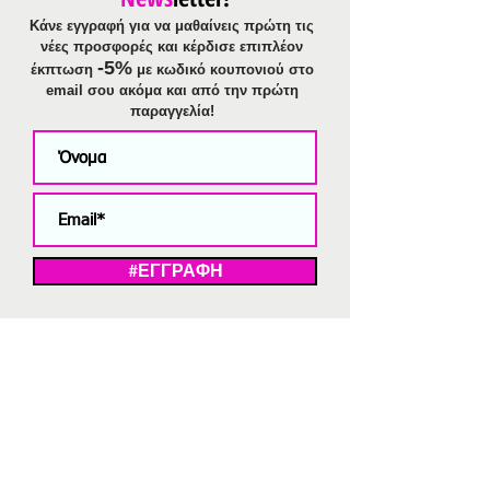
Κάνε εγγραφή για να μαθαίνεις πρώτη τις
νέες προσφορές και κέρδισε επιπλέον
-5%
έκπτωση
με κωδικό κουπονιού στο
email σου ακόμα και από την πρώτη
παραγγελία!
#ΕΓΓΡΑΦΗ
ΜΕ ΤΗΝ ΕΓΓΡΑΦΗ ΣΑΣ ΑΠΟΔΕΧΕΣΤΕ ΤΗ ΔΗΛΩΣΗ ΑΠΟΡΡΗΤΟΥ
ΜΑΣ.
Διαγραφή από το newsletter
V
Strassaki
Ατσάλινα κοσμήματα