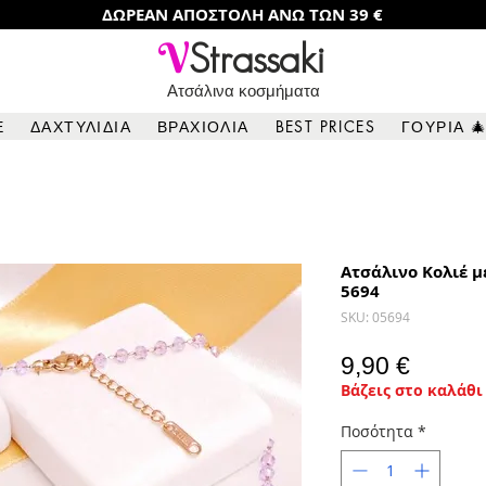
ΔΩΡΕΑΝ ΑΠΟΣΤΟΛΗ ΑΝΩ ΤΩΝ 39 €
V
Strassaki
Ατσάλινα κοσμήματα
Ε
ΔΑΧΤΥΛΙΔΙΑ
ΒΡΑΧΙΟΛΙΑ
BEST PRICES
ΓΟΥΡΙΑ 
Aτσάλινo Κολιέ μ
5694
SKU: 05694
Τιμή
9,90 €
Βάζεις στο καλάθι 
Ποσότητα
*