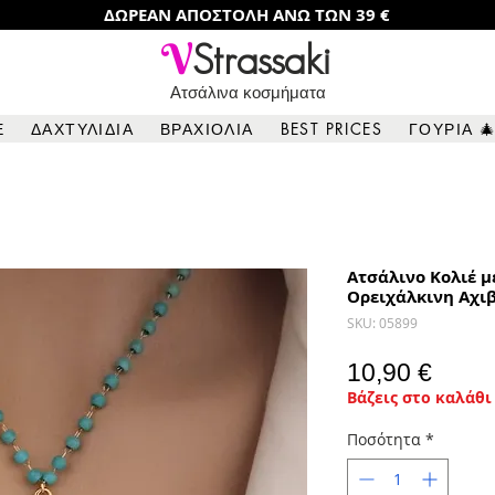
ΔΩΡΕΑΝ ΑΠΟΣΤΟΛΗ ΑΝΩ ΤΩΝ 39 €
V
Strassaki
Ατσάλινα κοσμήματα
Ε
ΔΑΧΤΥΛΙΔΙΑ
ΒΡΑΧΙΟΛΙΑ
BEST PRICES
ΓΟΥΡΙΑ 
Aτσάλινo Κολιέ μ
Ορειχάλκινη Αχι
SKU: 05899
Τιμή
10,90 €
Βάζεις στο καλάθι 
Ποσότητα
*