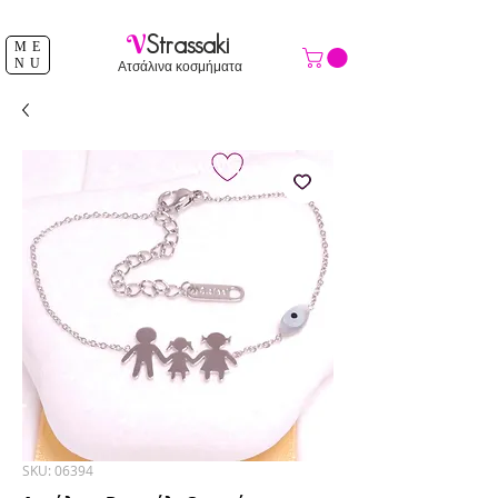
ΔΩΡΕΑΝ ΑΠΟΣΤΟΛΗ ΑΝΩ ΤΩΝ 39 €
V
Strassaki
ME
NU
Ατσάλινα κοσμήματα
SKU: 06394