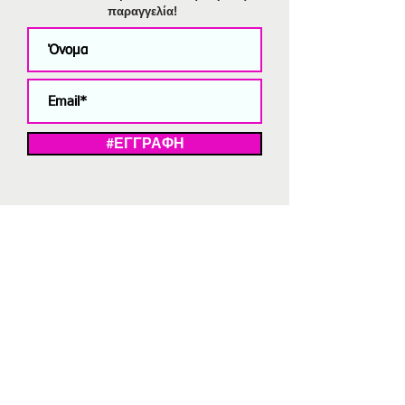
παραγγελία!
#ΕΓΓΡΑΦΗ
ΜΕ ΤΗΝ ΕΓΓΡΑΦΗ ΣΑΣ ΑΠΟΔΕΧΕΣΤΕ ΤΗ ΔΗΛΩΣΗ ΑΠΟΡΡΗΤΟΥ
ΜΑΣ.
Διαγραφή από το newsletter
V
Strassaki
Ατσάλινα κοσμήματα
332 αξιολογήσεις
5,0