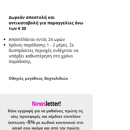
Ενδεικτικό μήκος:
15cm με επιπλέον
προέκταση 3cm
Ενδεικτικό μέγεθος στοιχείου:
Δωρεάν αποστολή και
2.1cm*1cm
αντικαταβολή για παραγγελίες άνω
των € 30
Αποστέλλεται εντός 24 ωρών
Χρόνος παράδοσης 1 - 2 μέρες. Σε
δυσπρόσιτες περιοχές ενδέχεται να
υπάρξει καθυστέρηση στο χρόνο
παράδοσης.
Ο
δηγός μεγέθους δαχτυλιδιών
News
letter!
Κάνε εγγραφή για να μαθαίνεις πρώτη τις
νέες προσφορές και κέρδισε επιπλέον
-5%
έκπτωση
με κωδικό κουπονιού στο
email σου ακόμα και από την πρώτη