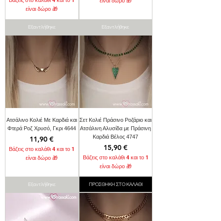
είναι δώρο 🎁
είναι δώρο 🎁
Εξαντλήθηκε
Εξαντλήθηκε
Ατσάλινο Κολιέ Με Καρδιά και
Σετ Κολιέ Πράσινο Ροζάριο και
Φτερά Ροζ Χρυσό, Γκρι 4644
Ατσάλινη Αλυσίδα με Πράσινη
Καρδιά Βέλος 4747
Τιμή
11,90 €
Τιμή
15,90 €
Βάζεις στο καλάθι 4 και το 1
Βάζεις στο καλάθι 4 και το 1
είναι δώρο 🎁
είναι δώρο 🎁
Εξαντλήθηκε
ΠΡΟΣΘΗΚΗ ΣΤΟ ΚΑΛΑΘΙ