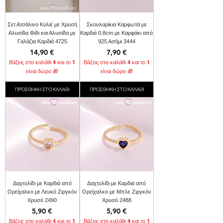
Σετ Ατσάλινο Κολιέ με Χρυσή
Σκουλαρίκια Καρφωτά με
Αλυσίδα Φίδι και Αλυσίδα με
Καρδιά 0.8cm με Καρφάκι από
Γαλάζια Καρδιά 4725
925 Ασήμι 3444
Τιμή
Τιμή
14,90 €
7,90 €
Βάζεις στο καλάθι 4 και το 1
Βάζεις στο καλάθι 4 και το 1
είναι δώρο 🎁
είναι δώρο 🎁
ΠΡΟΣΘΗΚΗ ΣΤΟ ΚΑΛΑΘΙ
ΠΡΟΣΘΗΚΗ ΣΤΟ ΚΑΛΑΘΙ
Δαχτυλίδι με Καρδιά από
Δαχτυλίδι με Καρδιά από
Ορείχαλκο με Λευκό Ζιργκόν
Ορείχαλκο με Μπλε Ζιργκόν
Χρυσό 2490
Χρυσό 2488
Τιμή
Τιμή
5,90 €
5,90 €
Βάζεις στο καλάθι 4 και το 1
Βάζεις στο καλάθι 4 και το 1