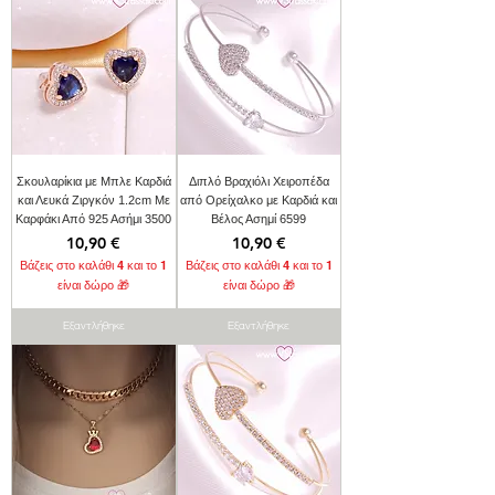
Σκουλαρίκια με Μπλε Καρδιά
Διπλό Βραχιόλι Χειροπέδα
και Λευκά Ζιργκόν 1.2cm Με
από Ορείχαλκο με Καρδιά και
Καρφάκι Από 925 Ασήμι 3500
Βέλος Ασημί 6599
Τιμή
Τιμή
10,90 €
10,90 €
Βάζεις στο καλάθι 4 και το 1
Βάζεις στο καλάθι 4 και το 1
είναι δώρο 🎁
είναι δώρο 🎁
Εξαντλήθηκε
Εξαντλήθηκε