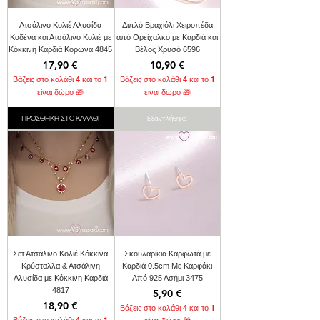
Ατσάλινο Κολιέ Αλυσίδα
Διπλό Βραχιόλι Χειροπέδα
Καδένα και Ατσάλινο Κολιέ με
από Ορείχαλκο με Καρδιά και
Κόκκινη Καρδιά Κορώνα 4845
Βέλος Χρυσό 6596
Τιμή
Τιμή
17,90 €
10,90 €
Βάζεις στο καλάθι 4 και το 1
Βάζεις στο καλάθι 4 και το 1
είναι δώρο 🎁
είναι δώρο 🎁
ΠΡΟΣΘΗΚΗ ΣΤΟ ΚΑΛΑΘΙ
Εξαντλήθηκε
Σετ Ατσάλινο Κολιέ Κόκκινα
Σκουλαρίκια Καρφωτά με
Κρύσταλλα & Ατσάλινη
Καρδιά 0.5cm Με Καρφάκι
Αλυσίδα με Κόκκινη Καρδιά
Από 925 Ασήμι 3475
4817
Τιμή
5,90 €
Τιμή
18,90 €
Βάζεις στο καλάθι 4 και το 1
Βάζεις στο καλάθι 4 και το 1