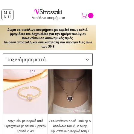
ΔΩΡΕΑΝ ΑΠΟΣΤΟΛΗ ΑΝΩ ΤΩΝ 39 €
V
Strassaki
ME
NU
Ατσάλινα κοσμήματα
Δώρα σε ατσάλινα κοσμήματα με καρδιά όπως κολιέ,
βραχιόλια και δαχτυλίδια για την ημέρα του Αγίου
Βαλεντίνου σε οικονομικές τιμές.
Δωρεάν αποστολή και αντικαταβολή για παραγγελίες άνω
των 30 €
Δαχτυλίδι με Καρδιά από
Σετ Ατσάλινο Κολιέ Τσόκερ &
Ορείχαλκο με Λευκό Ζιργκόν
Ατσάλινο Κολιέ με Μωβ
Χρυσό 2549
Κρυστάλλινη Καρδιά Ασημί