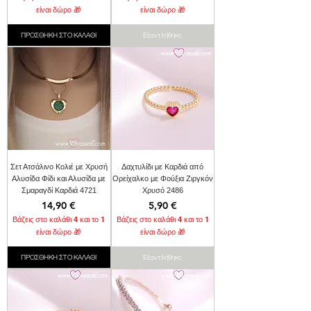
είναι δώρο 🎁
είναι δώρο 🎁
ΠΡΟΣΘΗΚΗ ΣΤΟ ΚΑΛΑΘΙ
Εξαντλήθηκε
Σετ Ατσάλινο Κολιέ με Χρυσή
Δαχτυλίδι με Καρδιά από
Αλυσίδα Φίδι και Αλυσίδα με
Ορείχαλκο με Φούξια Ζιργκόν
Σμαραγδί Καρδιά 4721
Χρυσό 2486
Τιμή
Τιμή
14,90 €
5,90 €
Βάζεις στο καλάθι 4 και το 1
Βάζεις στο καλάθι 4 και το 1
είναι δώρο 🎁
είναι δώρο 🎁
ΠΡΟΣΘΗΚΗ ΣΤΟ ΚΑΛΑΘΙ
Εξαντλήθηκε